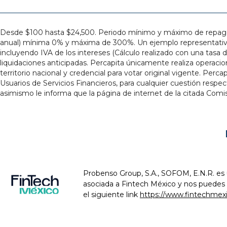
Desde $100 hasta $24,500. Periodo mínimo y máximo de repago pod
anual) mínima 0% y máxima de 300%. Un ejemplo representativo d
incluyendo IVA de los intereses (Cálculo realizado con una tasa d
liquidaciones anticipadas. Percapita únicamente realiza operacio
territorio nacional y credencial para votar original vigente. Pe
Usuarios de Servicios Financieros, para cualquier cuestión respe
asimismo le informa que la página de internet de la citada Com
Probenso Group, S.A., SOFOM, E.N.R. es 
asociada a Fintech México y nos puedes e
el siguiente link
https://www.fintechmexi