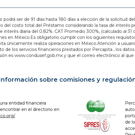
rá ser de 91 días hasta 180 días a elección de la solicitud del 
el costo total del Préstamo considerando la tasa de interés pro
e interés diaria del 0.82%. CAT Promedio 300%, (calculado al 31 d
nes en México.Es obligatorio cumplir con los siguientes requisit
rcapita únicamente realiza operaciones en México.Atención a usuar
cto de los servicios financieros prestados por Percapita , los d
isión es www.condusef.gob.mx y que el correo electrónico al que
Información sobre comisiones y regulació
una entidad financiera
Perc
ncontrar en el directorio en
auto
co.org/
port
de l
acce
Priv