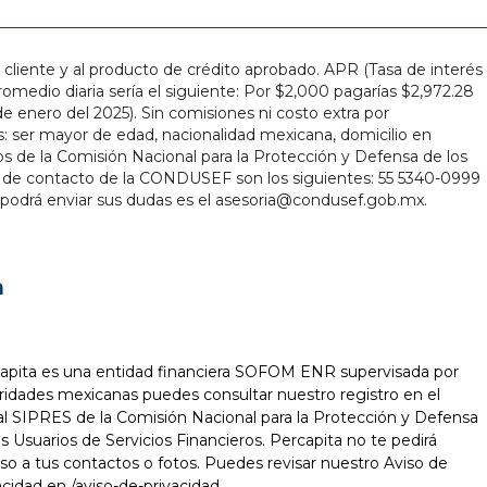
cliente y al producto de crédito aprobado. APR (Tasa de interés
medio diaria sería el siguiente: Por $2,000 pagarías $2,972.28
e enero del 2025). Sin comisiones ni costo extra por
os: ser mayor de edad, nacionalidad mexicana, domicilio en
ios de la Comisión Nacional para la Protección y Defensa de los
atos de contacto de la CONDUSEF son los siguientes: 55 5340-0999
 podrá enviar sus dudas es el asesoria@condusef.gob.mx.
n
apita es una entidad financiera SOFOM ENR supervisada por
ridades mexicanas puedes consultar nuestro registro en el
al SIPRES de la Comisión Nacional para la Protección y Defensa
os Usuarios de Servicios Financieros. Percapita no te pedirá
so a tus contactos o fotos. Puedes revisar nuestro Aviso de
acidad en
/aviso-de-privacidad